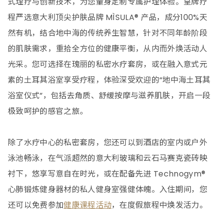
式理疗与创新技术，为您量身定制专属护理体验。皇牌疗
程严选意大利顶尖护肤品牌 MÌSULA® 产品，成分100%天
然有机，结合地中海的传统养生智慧，针对不同年龄阶段
的肌肤需求，重拾全方位的健康平衡，从内而外焕活动人
光采。您可选择在瑰丽的私密水疗套房，或在融入意式元
素的土耳其浴室享受疗程，体验深受欢迎的“地中海土耳其
浴室仪式”，包括去角质、舒缓按摩与滋养肌肤，开启一段
极致呵护的感官之旅。
除了水疗中心的私密套房，您还可以到酒店的室内或户外
泳池畅泳，在气派超然的意大利玻璃和云石马赛克瓷砖映
衬下，悠享写意自在时光，或在配备先进 Technogym®
心肺锻炼健身器材的私人健身室强健体魄。入住期间，您
还可以免费参加
健康课程活动
，在度假旅程中焕发活力。