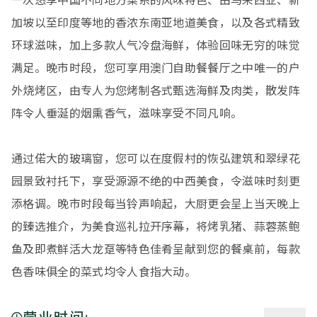
一次悠享中国不同地方菜系的风味特色、由马来西亚、新
加坡以至印度等地的香浓东南亚地道美食，以及各式精致
环球滋味，加上多款人气冷盘海鲜，体验回味无穷的味觉
满足。晚市时段，您可享用澳门自助餐餐厅之中唯一的户
外烧烤区，由专人为您烤制各式甄选海鲜及肉类，散发阵
阵令人垂涎的烟熏香气，滋味享受不同凡响。
通过偌大的玻璃窗，您可以在度假村的恢弘建筑和翠绿花
园景致衬托下，享受源源不绝的中西美食，令滋味时刻更
添格调。晚市时段每当铃声响起，大厨更会呈上当天晚上
的臻选推介，为美食巡礼拉开序幕，将烤乳猪、蒜蓉蒸鲍
鱼及即煮鲜活大龙趸等特色佳肴呈献到您的餐桌前，每款
色香味俱全的菜式均令人食指大动。