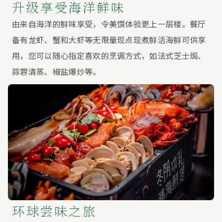
升级享受海洋鲜味
由来自海洋的鲜味享受，令美馔体验更上一层楼。餐厅
备有龙虾、蟹和大虾等无限量现点现煮鲜活海鲜可供享
用，您可以随心指定喜欢的烹调方式，如法式芝士焗、
蒜蓉清蒸、椒盐爆炒等。
环球尝味之旅