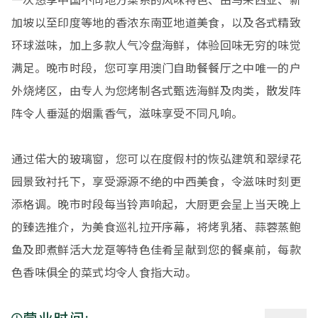
一次悠享中国不同地方菜系的风味特色、由马来西亚、新
加坡以至印度等地的香浓东南亚地道美食，以及各式精致
环球滋味，加上多款人气冷盘海鲜，体验回味无穷的味觉
满足。晚市时段，您可享用澳门自助餐餐厅之中唯一的户
外烧烤区，由专人为您烤制各式甄选海鲜及肉类，散发阵
阵令人垂涎的烟熏香气，滋味享受不同凡响。
通过偌大的玻璃窗，您可以在度假村的恢弘建筑和翠绿花
园景致衬托下，享受源源不绝的中西美食，令滋味时刻更
添格调。晚市时段每当铃声响起，大厨更会呈上当天晚上
的臻选推介，为美食巡礼拉开序幕，将烤乳猪、蒜蓉蒸鲍
鱼及即煮鲜活大龙趸等特色佳肴呈献到您的餐桌前，每款
色香味俱全的菜式均令人食指大动。