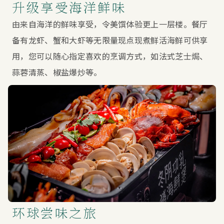
升级享受海洋鲜味
由来自海洋的鲜味享受，令美馔体验更上一层楼。餐厅
备有龙虾、蟹和大虾等无限量现点现煮鲜活海鲜可供享
用，您可以随心指定喜欢的烹调方式，如法式芝士焗、
蒜蓉清蒸、椒盐爆炒等。
环球尝味之旅