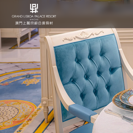
라 스칼라 델 팔라초