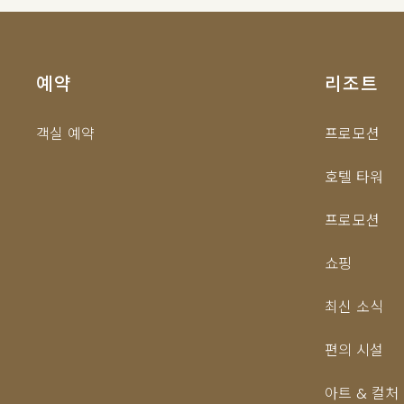
예약
리조트
객실 예약
프로모션
호텔 타워
프로모션
쇼핑
최신 소식
편의 시설
아트 & 컬처