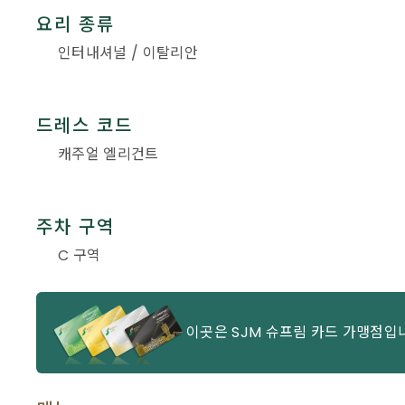
요리 종류
인터내셔널 / 이탈리안
드레스 코드
캐주얼 엘리건트
주차 구역
C 구역
이곳은 SJM 슈프림 카드 가맹점입