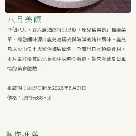
八月美饌
今個八月，谷六居酒屋特別呈獻「鹿兒島美食」推廣菜
單，讓您細味源自鹿兒島陽光與海洋的純粹風味。鹿兒
島以火山沃土與潔淨海域聞名，孕育出日本頂級食材。
本月主打優質鹿兒島和牛與時令海鮮，帶來滿載夏日風
情的美食體驗。
推廣期：由即日起至2026年8月31日
價格：澳門元88+起
為您推薦