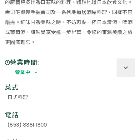
的廚藝燒炙出香口惹味的料理，體現地道日本飲食文化。
壽司吧即製手握壽司及一系列地道居酒屋料理，同樣不容
錯過。細味甘香美味之時，不妨再點一杯日本清酒、啤酒
或葡萄酒，讓味覺享受進一步昇華，令您的東瀛美饌之旅
更圓滿難忘。
營業時間:
營業中
菜式
日式料理
電話
(853) 8881 1800