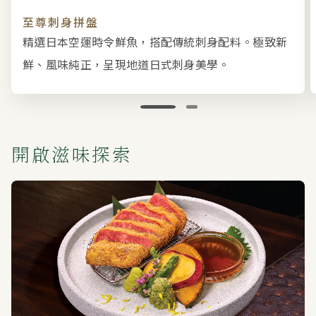
至尊刺身拼盤
精選日本空運時令鮮魚，搭配傳統刺身配料。極致新
鮮、風味純正，呈現地道日式刺身美學。
開啟滋味探索