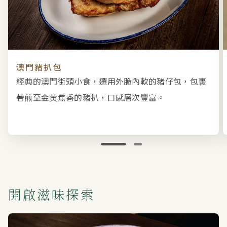
澳門豬扒包
經典的澳門街頭小食，選用外脆內軟的豬仔包，包裹
著煎至金黃焦香的豬扒，口感層次豐富。
開啟滋味探索