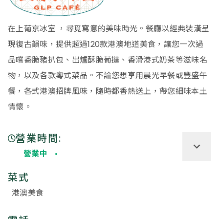
在上葡京冰室 ，尋覓寫意的美味時光。餐廳以經典裝潢呈
現復古韻味，提供超過120款港澳地道美食，讓您一次過
品嚐香脆豬扒包、出爐酥脆葡撻、香滑港式奶茶等滋味名
物，以及各款粵式菜品。不論您想享用晨光早餐或豐盛午
餐，各式港澳招牌風味，隨時都香熱送上，帶您細味本土
情懷。
營業時間:
營業中
菜式
港澳美食