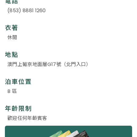
電話
(853) 8881 1260
衣著
休閒
地點
澳門上葡京地面層G17號（北門入口）
泊車位置
B 區
年齡限制
歡迎任何年齡賓客