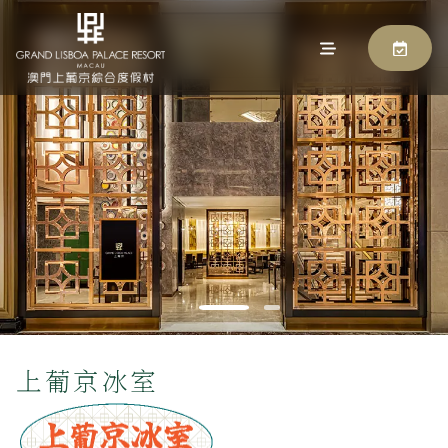
上葡京冰室