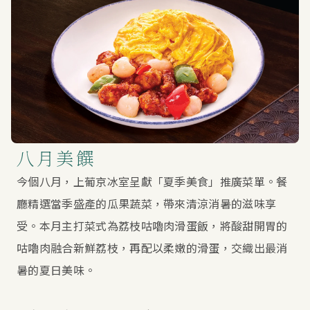
八月美饌
今個八月，上葡京冰室呈獻「夏季美食」推廣菜單。餐
廳精選當季盛產的瓜果蔬菜，帶來清涼消暑的滋味享
受。本月主打菜式為荔枝咕嚕肉滑蛋飯，將酸甜開胃的
咕嚕肉融合新鮮荔枝，再配以柔嫩的滑蛋，交織出最消
暑的夏日美味。