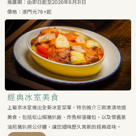
推廣期：由即日起至2026年8月31日
價格：澳門元78+起
經典冰室美食
上葡京冰室推出全新冰室菜單，特別推介三款港澳地道
美食，包括松山焗豬扒飯、炸魚柳菠蘿包，以及懷舊蔥
油煎豬扒撈公仔麵，讓您細味歷久常新的經典滋味。